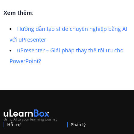
Xem thêm
:
Hướng dẫn tạo slide chuyên nghiệp bằng AI
với uPresenter
uPresenter – Giải pháp thay thế tối ưu cho
PowerPoint?
Bring AI to your learning journey
Hỗ trợ
Pháp lý