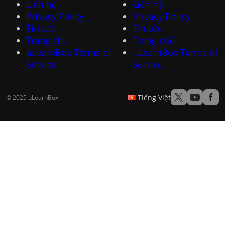
Liên hệ
Liên hệ
Privacy Policy
Privacy Policy
Tin tức
Tin tức
Trang chủ
Trang chủ
uLearnBox Terms of
uLearnBox Terms of
Service
Service
Tiếng Việt
© 2025 uLearnBox