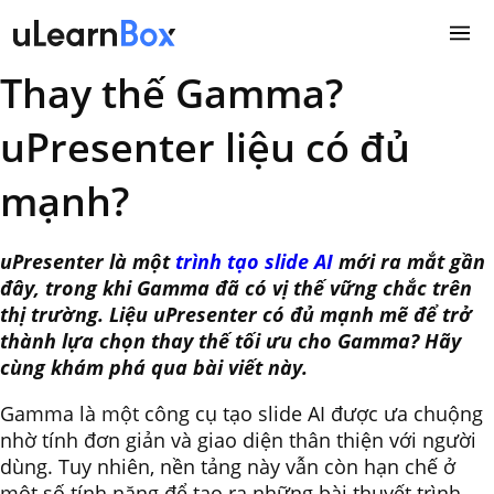
Skip
to
content
Thay thế Gamma?
uPresenter liệu có đủ
mạnh?
uPresenter là một
trình tạo slide AI
mới ra mắt gần
đây, trong khi Gamma đã có vị thế vững chắc trên
thị trường. Liệu uPresenter có đủ mạnh mẽ để trở
thành lựa chọn thay thế tối ưu cho Gamma? Hãy
cùng khám phá qua bài viết này.
Gamma là một công cụ tạo slide AI được ưa chuộng
nhờ tính đơn giản và giao diện thân thiện với người
dùng. Tuy nhiên, nền tảng này vẫn còn hạn chế ở
một số tính năng để tạo ra những bài thuyết trình