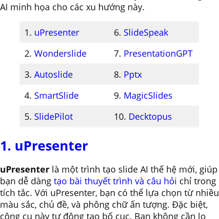
AI minh họa cho các xu hướng này.
1.
uPresenter
6.
SlideSpeak
2.
Wonderslide
7.
PresentationGPT
3.
Autoslide
8.
Pptx
4.
SmartSlide
9.
MagicSlides
5.
SlidePilot
10.
Decktopus
1. uPresenter
uPresenter
là một trình tạo slide AI thế hệ mới, giúp
bạn dễ dàng
tạo bài thuyết trình và câu hỏi
chỉ trong
tích tắc. Với uPresenter, bạn có thể lựa chọn từ nhiều
màu sắc, chủ đề, và phông chữ ấn tượng. Đặc biệt,
công cụ này tự động tạo bố cục. Bạn không cần lo