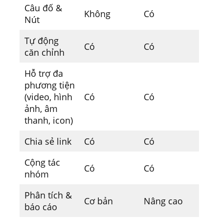
Câu đố &
Không
Có
Nút
Tự động
Có
Có
căn chỉnh
Hỗ trợ đa
phương tiện
(video, hình
Có
Có
ảnh, âm
thanh, icon)
Chia sẻ link
Có
Có
Cộng tác
Có
Có
nhóm
Phân tích &
Cơ bản
Nâng cao
báo cáo