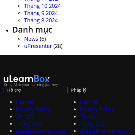
Tháng 10 2024
Tháng 9 2024
Tháng 8 2024
Danh mục
News
(6)
uPresenter
(28)
Bring AI to your learning journey
Hỗ trợ
Pháp lý
Liên hệ
Liên hệ
Privacy Policy
Privacy Policy
Tin tức
Tin tức
Trang chủ
Trang chủ
uLearnBox Terms of
uLearnBox Terms of