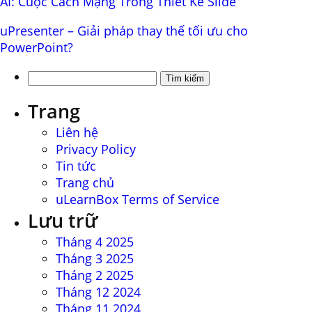
AI: Cuộc Cách Mạng Trong Thiết Kế Slide
uPresenter – Giải pháp thay thế tối ưu cho
PowerPoint?
Tìm
kiếm
Trang
cho:
Liên hệ
Privacy Policy
Tin tức
Trang chủ
uLearnBox Terms of Service
Lưu trữ
Tháng 4 2025
Tháng 3 2025
Tháng 2 2025
Tháng 12 2024
Tháng 11 2024