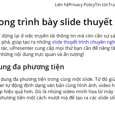
Liên hệ
Privacy Policy
Tin tức
Tra
ng trình bày slide thuyết 
ỉ dừng lại ở việc truyền tải thông tin mà còn cần sự 
t phá, giúp tạo ra những
slide thuyết trình chuyên ng
g tác, uPresenter cung cấp mọi thứ bạn cần để nâng 
 những nội dung trực quan và ấn tượng!
dung đa phương tiện
dung đa phương tiện trong cùng một slide. Từ đó giúp
nter tự động định dạng văn bản cùng hình ảnh, video h
iệp hiệu quả hơn. Dù là nhúng video minh họa từ máy 
 phương tiện một cách mượt mà để tạo ra các slide số