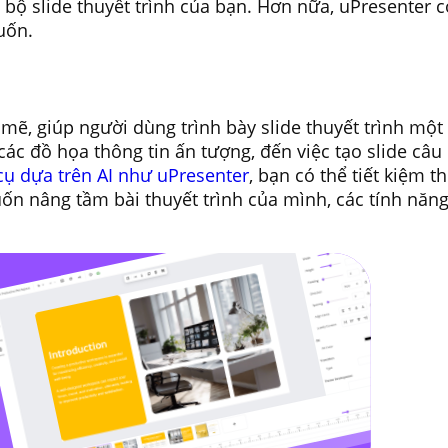
bộ slide thuyết trình của bạn. Hơn nữa, uPresenter 
uốn.
ẽ, giúp người dùng trình bày slide thuyết trình một 
các đồ họa thông tin ấn tượng, đến việc tạo slide câu
cụ dựa trên AI như uPresenter
, bạn có thể tiết kiệm 
muốn nâng tầm bài thuyết trình của mình, các tính n