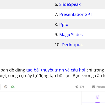
6.
SlideSpeak
7.
PresentationGPT
8.
Pptx
9.
MagicSlides
10.
Decktopus
úp bạn dễ dàng
tạo bài thuyết trình và câu hỏi
chỉ trong 
iệt, công cụ này tự động tạo bố cục. Bạn không cần l