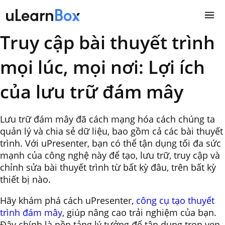
Skip
to
content
Truy cập bài thuyết trình
mọi lúc, mọi nơi: Lợi ích
của lưu trữ đám mây
Lưu trữ đám mây đã cách mạng hóa cách chúng ta
quản lý và chia sẻ dữ liệu, bao gồm cả các bài thuyết
trình. Với uPresenter, bạn có thể tận dụng tối đa sức
mạnh của công nghệ này để tạo, lưu trữ, truy cập và
chỉnh sửa bài thuyết trình từ bất kỳ đâu, trên bất kỳ
thiết bị nào.
Hãy khám phá cách uPresenter,
công cụ tạo thuyết
trình đám mây
, giúp nâng cao trải nghiệm của bạn.
Đây chính là nền tảng lý tưởng để tận dụng trọn vẹn