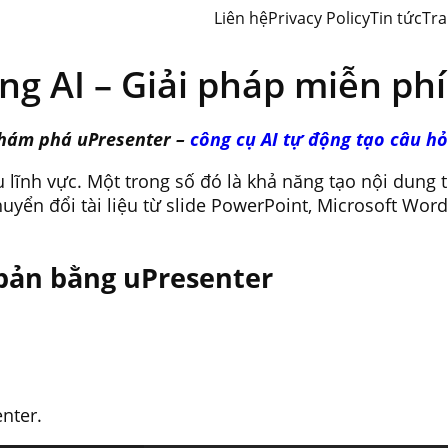
Liên hệ
Privacy Policy
Tin tức
Tra
ng AI – Giải pháp miễn ph
khám phá uPresenter –
công cụ AI tự động tạo câu hỏ
 lĩnh vực. Một trong số đó là khả năng tạo nội dung t
huyển đổi tài liệu từ slide PowerPoint, Microsoft Wor
 bản bằng uPresenter
enter.